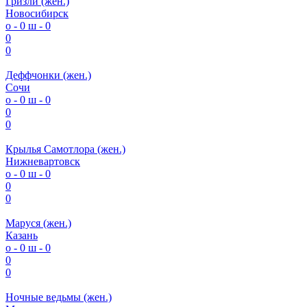
Гризли (жен.)
Новосибирск
о - 0
ш - 0
0
0
Деффчонки (жен.)
Сочи
о - 0
ш - 0
0
0
Крылья Самотлора (жен.)
Нижневартовск
о - 0
ш - 0
0
0
Маруся (жен.)
Казань
о - 0
ш - 0
0
0
Ночные ведьмы (жен.)