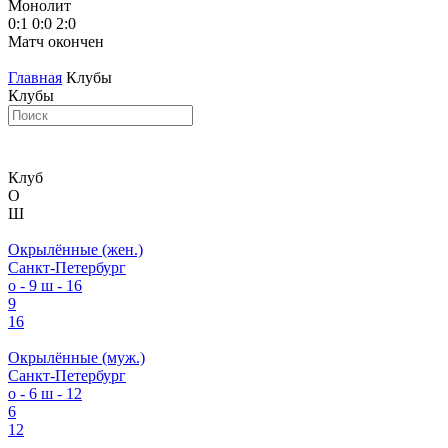
Монолит
М
0:1
0:0
2:0
1
Матч окончен
М
Главная
Клубы
Клубы
Клуб
О
Ш
Окрылённые (жен.)
Санкт-Петербург
о - 9
ш - 16
9
16
Окрылённые (муж.)
Санкт-Петербург
о - 6
ш - 12
6
12