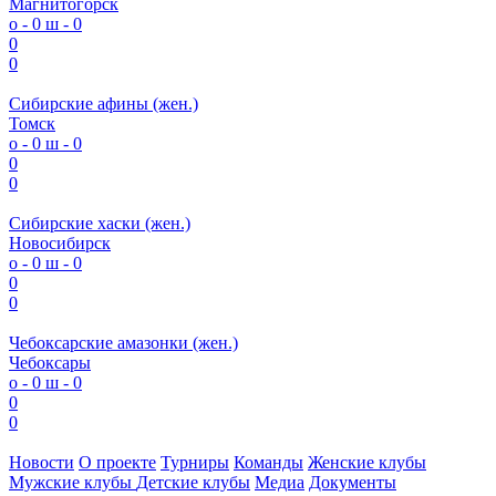
Магнитогорск
о - 0
ш - 0
0
0
Сибирские афины (жен.)
Томск
о - 0
ш - 0
0
0
Сибирские хаски (жен.)
Новосибирск
о - 0
ш - 0
0
0
Чебоксарские амазонки (жен.)
Чебоксары
о - 0
ш - 0
0
0
Новости
О проекте
Турниры
Команды
Женские клубы
Мужские клубы
Детские клубы
Медиа
Документы