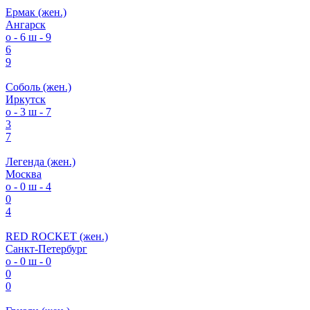
Ермак (жен.)
Ангарск
о - 6
ш - 9
6
9
Соболь (жен.)
Иркутск
о - 3
ш - 7
3
7
Легенда (жен.)
Москва
о - 0
ш - 4
0
4
RED ROCKET (жен.)
Санкт-Петербург
о - 0
ш - 0
0
0