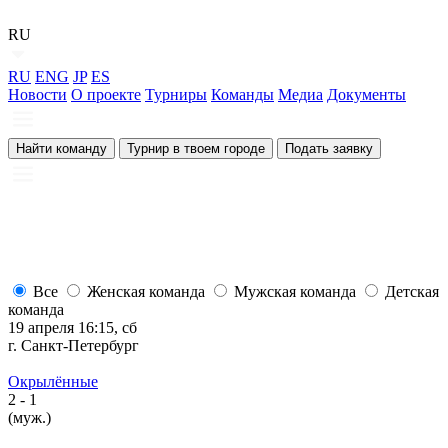
RU
RU
ENG
JP
ES
Новости
О проекте
Турниры
Команды
Медиа
Документы
Найти команду
Турнир в твоем городе
Подать заявку
Все
Женская команда
Мужская команда
Детская
команда
19 апреля 16:15, сб
1
г. Санкт-Петербург
г
Окрылённые
2
- 1
2
(муж.)
(